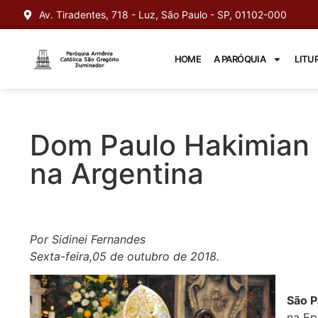
Av. Tiradentes, 718 - Luz, São Paulo - SP, 01102-000
HOME
A PARÓQUIA
LITU
Dom Paulo Hakimian i
na Argentina
Por Sidinei Fernandes
Sexta-feira,05 de outubro de 2018.
São P
na Ep