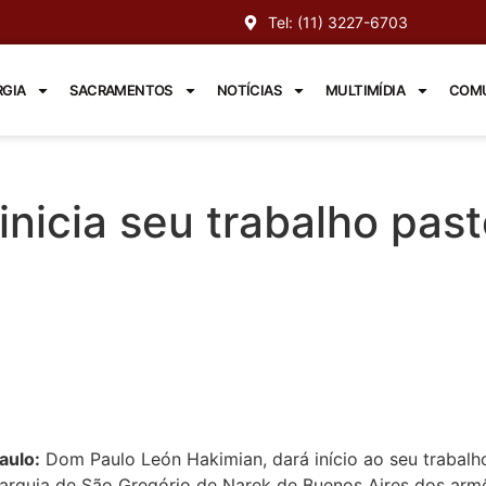
Tel: (11) 3227-6703
RGIA
SACRAMENTOS
NOTÍCIAS
MULTIMÍDIA
COMU
nicia seu trabalho past
aulo:
Dom Paulo León Hakimian, dará início ao seu trabalh
arquia de São Gregório de Narek de Buenos Aires dos armê