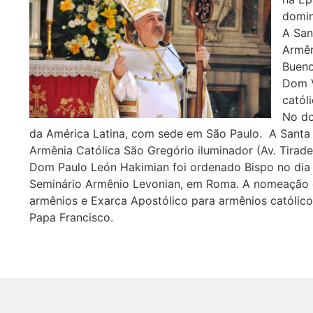
domi
A San
Armên
Bueno
Dom V
catól
No d
da América Latina, com sede em São Paulo. A Santa
Armênia Católica São Gregório iluminador (Av. Tirade
Dom Paulo León Hakimian foi ordenado Bispo no dia 2
Seminário Armênio Levonian, em Roma. A nomeação 
armênios e Exarca Apostólico para armênios católicos
Papa Francisco.