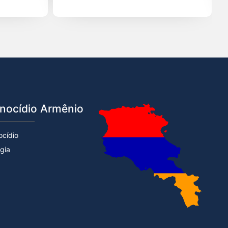
nocídio Armênio
ocídio
rgia