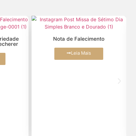
Março (2)
Fevereiro (2)
Janeiro (4)
ariedade
Nota de Falecimento
echerer
Leia Mais