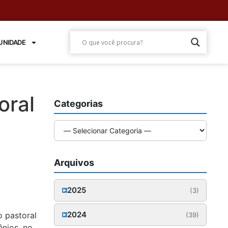
NIDADE
oral
Categorias
Arquivos
2025
(3)
Outubro (1)
2024
o pastoral
(39)
nios, no