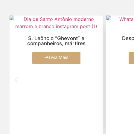
S. Leôncio “Ghevont” e
Desp
companheiros, mártires
Leia Mais