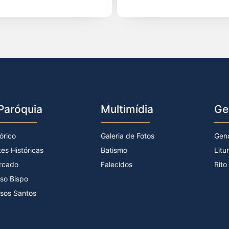
Paróquia
Multimídia
Ge
órico
Galeria de Fotos
Gen
tes Históricas
Batismo
Litu
rcado
Falecidos
Rito
so Bispo
sos Santos