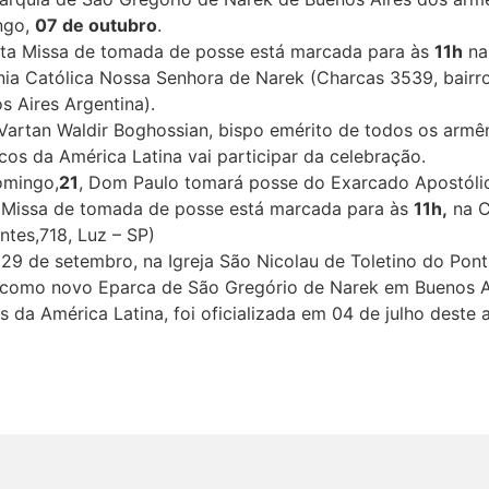
ngo,
07 de outubro
.
ta Missa de tomada de posse está marcada para às
11h
na
ia Católica Nossa Senhora de Narek (Charcas 3539, bairr
s Aires Argentina).
artan Waldir Boghossian, bispo emérito de todos os armê
icos da América Latina vai participar da celebração.
omingo,
21
, Dom Paulo tomará posse do Exarcado Apostóli
 Missa de tomada de posse está marcada para às
11h,
na C
ntes,718, Luz – SP)
9 de setembro, na Igreja São Nicolau de Toletino do Ponti
como novo Eparca de São Gregório de Narek em Buenos A
 da América Latina, foi oficializada em 04 de julho deste 