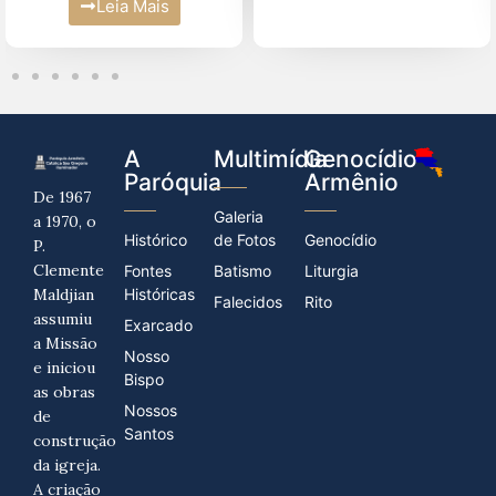
Leia Mais
A
Multimídia
Genocídio
Paróquia
Armênio
De 1967
Galeria
a 1970, o
Histórico
de Fotos
Genocídio
P.
Clemente
Fontes
Batismo
Liturgia
Maldjian
Históricas
Falecidos
Rito
assumiu
Exarcado
a Missão
Nosso
e iniciou
Bispo
as obras
Nossos
de
Santos
construção
da igreja.
A criação