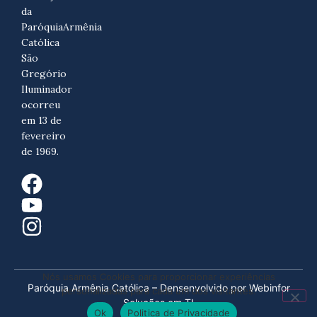
da
ParóquiaArmênia
Católica
São
Gregório
Iluminador
ocorreu
em 13 de
fevereiro
de 1969.
Nós usamos Cookies para proporcionar experiências
Paróquia Armênia Católica – Densenvolvido por Webinfor
personalizadas para cada um dos visitantes.
Soluções em TI
Ok
Politica de Privacidade