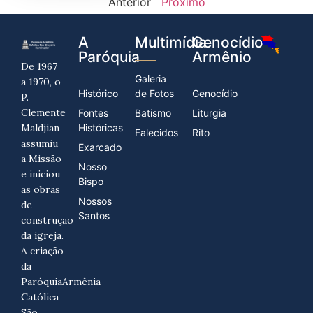
Anterior
Próximo
A
Multimídia
Genocídio
Paróquia
Armênio
De 1967
Galeria
a 1970, o
Histórico
de Fotos
Genocídio
P.
Clemente
Fontes
Batismo
Liturgia
Maldjian
Históricas
Falecidos
Rito
assumiu
Exarcado
a Missão
Nosso
e iniciou
Bispo
as obras
Nossos
de
Santos
construção
da igreja.
A criação
da
ParóquiaArmênia
Católica
São