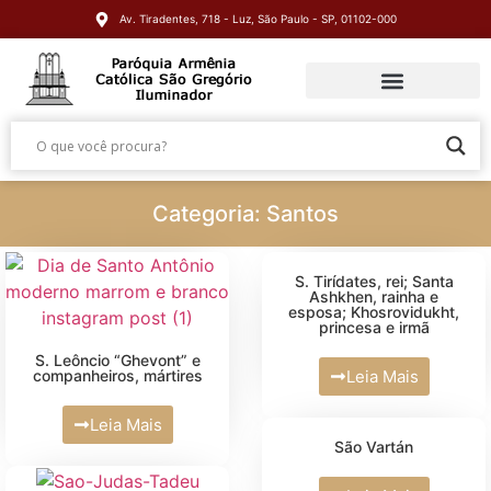
Av. Tiradentes, 718 - Luz, São Paulo - SP, 01102-000
Categoria: Santos
S. Tirídates, rei; Santa
Ashkhen, rainha e
esposa; Khosrovidukht,
princesa e irmã
S. Leôncio “Ghevont” e
companheiros, mártires
Leia Mais
Leia Mais
São Vartán