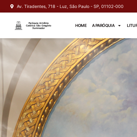
Av. Tiradentes, 718 - Luz, São Paulo - SP, 01102-000
HOME
A PARÓQUIA
LITU