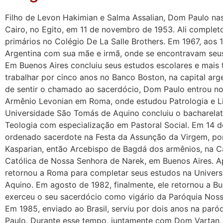
Filho de Levon Hakimian e Salma Assalian, Dom Paulo na
Cairo, no Egito, em 11 de novembro de 1953. Ali complet
primários no Colégio De La Salle Brothers. Em 1967, aos 1
Argentina com sua mãe e irmã, onde se encontravam seus
Em Buenos Aires concluiu seus estudos escolares e mais
trabalhar por cinco anos no Banco Boston, na capital arg
de sentir o chamado ao sacerdócio, Dom Paulo entrou no 
Armênio Levonian em Roma, onde estudou Patrologia e Li
Universidade São Tomás de Aquino concluiu o bacharelat
Teologia com especialização em Pastoral Social. Em 14 d
ordenado sacerdote na Festa da Assunção da Virgem, p
Kasparian, então Arcebispo de Bagdá dos armênios, na C
Católica de Nossa Senhora de Narek, em Buenos Aires. A
retornou a Roma para completar seus estudos na Univer
Aquino. Em agosto de 1982, finalmente, ele retornou a Bu
exerceu o seu sacerdócio como vigário da Paróquia Nos
Em 1985, enviado ao Brasil, serviu por dois anos na paró
Paulo. Durante esse tempo, juntamente com Dom Vartan, f