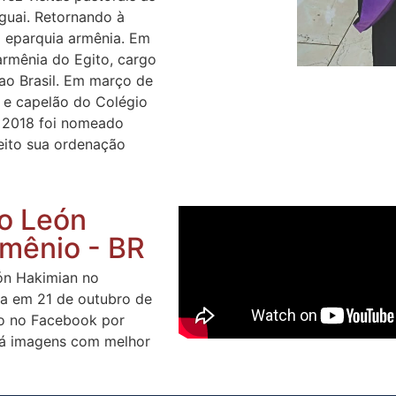
guai. Retornando à
na eparquia armênia. Em
armênia do Egito, cargo
ao Brasil. Em março de
 e capelão do Colégio
e 2018 foi nomeado
eito sua ordenação
o León
rmênio - BR
ón Hakimian no
da em 21 de outubro de
ivo no Facebook por
erá imagens com melhor