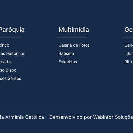
Paróquia
Multimídia
Ge
órico
Galeria de Fotos
Gen
tes Históricas
Batismo
Litu
rcado
Falecidos
Rito
so Bispo
sos Santos
ia Armênia Católica – Densenvolvido por Webinfor Soluçõe