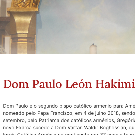
NOSSO
Dom Paulo León Hakimi
BISPO
Dom Paulo é o segundo bispo católico armênio para Améri
nomeado pelo Papa Francisco, em 4 de julho 2018, send
setembro, pelo Patriarca dos católicos armênios, Gregór
novo Exarca sucede a Dom Vartan Waldir Boghossian, que
Igreja Católica Armênia no continente por 37 anos e teve