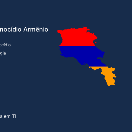
nocídio Armênio
ocídio
rgia
s em TI