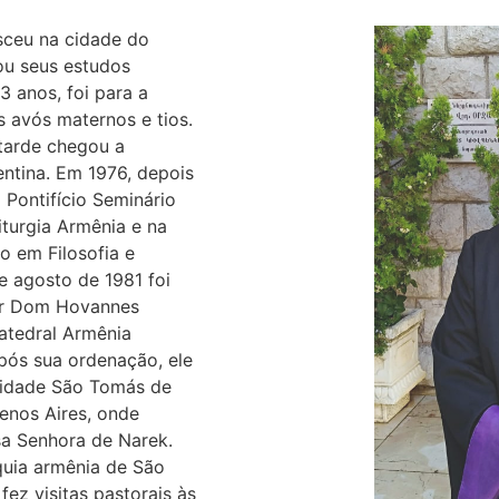
sceu na cidade do
ou seus estudos
3 anos, foi para a
 avós maternos e tios.
 tarde chegou a
entina. Em 1976, depois
Pontifício Seminário
turgia Armênia e na
o em Filosofia e
e agosto de 1981 foi
or Dom Hovannes
atedral Armênia
pós sua ordenação, ele
sidade São Tomás de
enos Aires, onde
sa Senhora de Narek.
quia armênia de São
ez visitas pastorais às