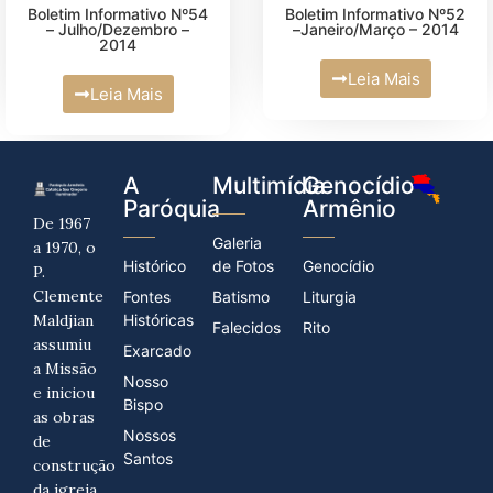
Boletim Informativo Nº54
Boletim Informativo Nº52
– Julho/Dezembro –
–Janeiro/Março – 2014
2014
Leia Mais
Leia Mais
A
Multimídia
Genocídio
Paróquia
Armênio
De 1967
Galeria
a 1970, o
Histórico
de Fotos
Genocídio
P.
Clemente
Fontes
Batismo
Liturgia
Maldjian
Históricas
Falecidos
Rito
assumiu
Exarcado
a Missão
Nosso
e iniciou
Bispo
as obras
Nossos
de
Santos
construção
da igreja.