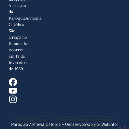
A criação
da
ParóquiaArmênia
Católica
São
Gregório
Iluminador
ocorreu
em 13 de
fevereiro
de 1969.
Nós usamos Cookies para proporcionar experiências
Paróquia Armênia Católica – Densenvolvido por Webinfor
personalizadas para cada um dos visitantes.