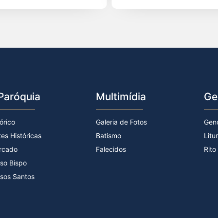
Paróquia
Multimídia
Ge
órico
Galeria de Fotos
Gen
tes Históricas
Batismo
Litu
rcado
Falecidos
Rito
so Bispo
sos Santos