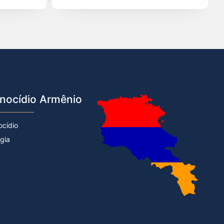
nocídio Armênio
ocídio
rgia