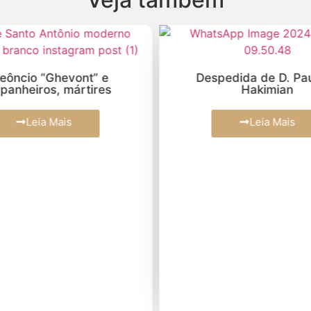
Leôncio “Ghevont” e
Despedida de D. Pau
panheiros, mártires
Hakimian
Leia Mais
Leia Mais