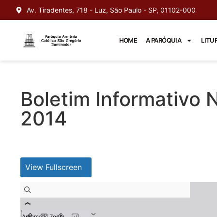
Av. Tiradentes, 718 - Luz, São Paulo - SP, 01102-000
HOME
A PARÓQUIA
LITU
Boletim Informativo 
2014
View Fullscreen