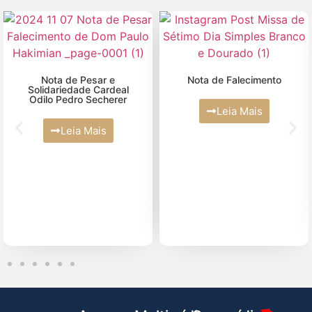
Agosto (1)
Abril (6)
Julho (2)
Fevereiro (2)
Junho (5)
Maio (4)
Nota de Pesar e
Nota de Falecimento
Solidariedade Cardeal
Odilo Pedro Secherer
Abril (10)
Leia Mais
Março (2)
Leia Mais
Fevereiro (2)
Janeiro (4)