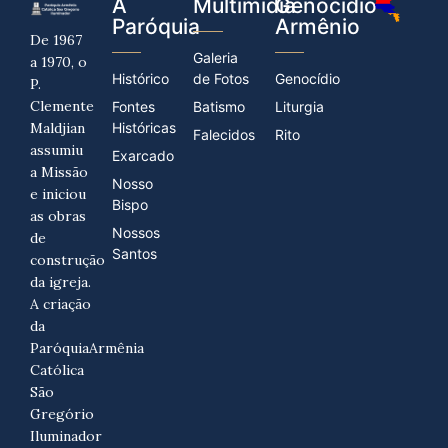
A
Multimídia
Genocídio
Paróquia
Armênio
De 1967
Galeria
a 1970, o
Histórico
de Fotos
Genocídio
P.
Clemente
Fontes
Batismo
Liturgia
Maldjian
Históricas
Falecidos
Rito
assumiu
Exarcado
a Missão
Nosso
e iniciou
Bispo
as obras
Nossos
de
Santos
construção
da igreja.
A criação
da
ParóquiaArmênia
Católica
São
Gregório
Iluminador