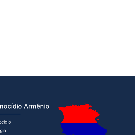
nocídio Armênio
ocídio
rgia