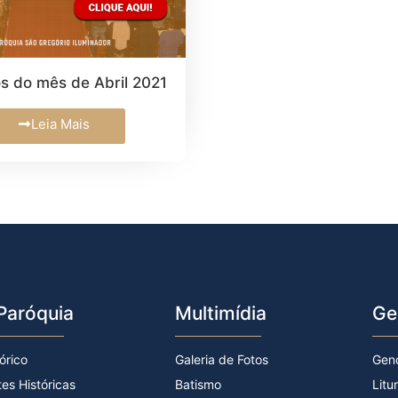
os do mês de Abril 2021
Leia Mais
Paróquia
Multimídia
Ge
órico
Galeria de Fotos
Gen
tes Históricas
Batismo
Litu