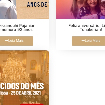
 Dikranouhi Pajanian
Feliz aniversário, L
omemora 92 anos
Tchakerian!
Leia Mais
Leia Mais