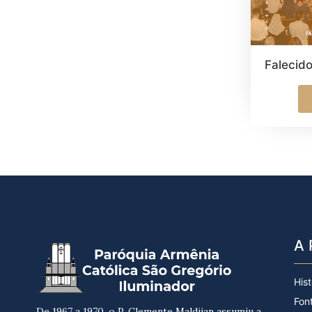
Falecid
A 
Hist
Fon
De 1967 a 1970, o P. Clemente Maldjian assumiu a