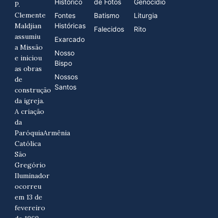
Histórico
de Fotos
Genocídio
P.
Clemente
Fontes
Batismo
Liturgia
Maldjian
Históricas
Falecidos
Rito
assumiu
Exarcado
a Missão
Nosso
e iniciou
Bispo
as obras
Nossos
de
Santos
construção
da igreja.
A criação
da
ParóquiaArmênia
Católica
São
Gregório
Iluminador
ocorreu
em 13 de
fevereiro