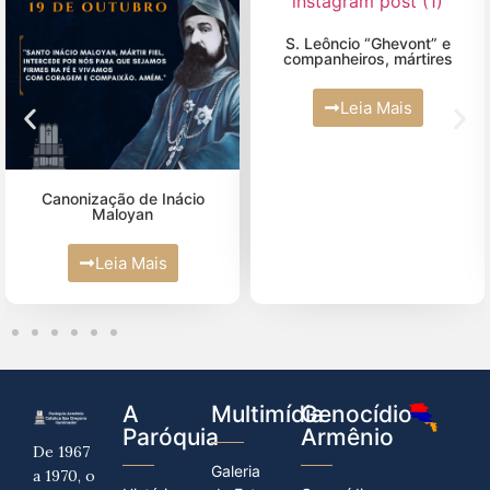
Junho (5)
Maio (4)
S. Leôncio “Ghevont” e
companheiros, mártires
Abril (10)
Leia Mais
Março (2)
Fevereiro (2)
Janeiro (4)
Canonização de Inácio
Maloyan
Leia Mais
A
Multimídia
Genocídio
Paróquia
Armênio
De 1967
Galeria
a 1970, o