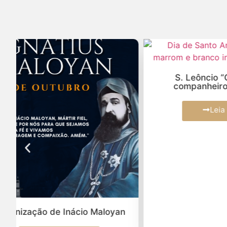
S. Leôncio “Ghevont” e
Desp
companheiros, mártires
Leia Mais