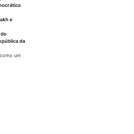
mocrática
sakh e
 do
epública da
r como um