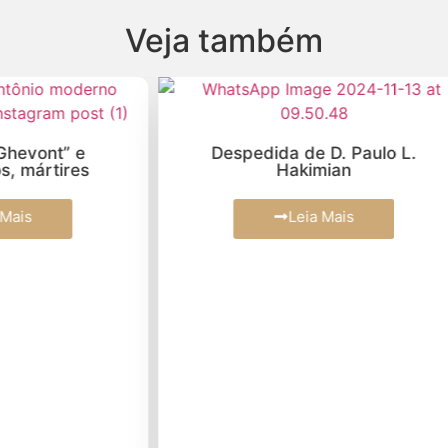
Veja também
edida de D. Paulo L.
Nota de Pesar e Solid
Hakimian
Cardeal Odilo Pedro S
Leia Mais
Leia Mais