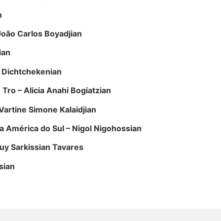
n
João Carlos Boyadjian
ian
a Dichtchekenian
Tro – Alicia Anahi Bogiatzian
Vartine Simone Kalaidjian
 a América do Sul – Nigol Nigohossian
uy Sarkissian Tavares
sian