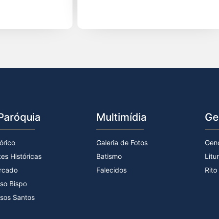
Paróquia
Multimídia
Ge
órico
Galeria de Fotos
Gen
tes Históricas
Batismo
Litu
rcado
Falecidos
Rito
so Bispo
sos Santos