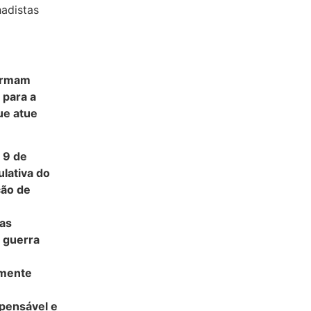
hadistas
Março (2)
Fevereiro (2)
Janeiro (4)
firmam
 para a
ue atue
 9 de
ulativa do
ção de
das
e guerra
lmente
spensável e