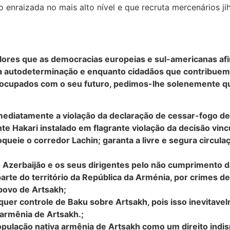
enraizada no mais alto nível e que recruta mercenários ji
alores que as democracias europeias e sul-americanas a
à autodeterminação e enquanto cidadãos que contribuem
reocupados com o seu futuro, pedimos-lhe solenemente q
imediatamente a violação da declaração de cessar-fogo de
e Hakari instalado em flagrante violação da decisão vinc
ueie o corredor Lachin; garanta a livre e segura circula
o Azerbaijão e os seus dirigentes pelo não cumprimento 
arte do território da República da Arménia, por crimes d
povo de Artsakh;
lquer controle de Baku sobre Artsakh, pois isso inevitave
 armênia de Artsakh.;
opulação nativa armênia de Artsakh como um direito indi