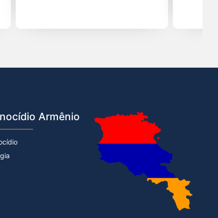
nocídio Armênio
ocídio
rgia