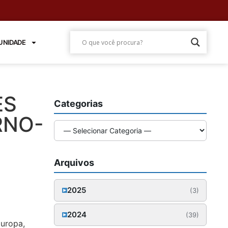
NIDADE
ES
Categorias
RNO-
Arquivos
2025
(3)
Outubro (1)
2024
(39)
uropa,