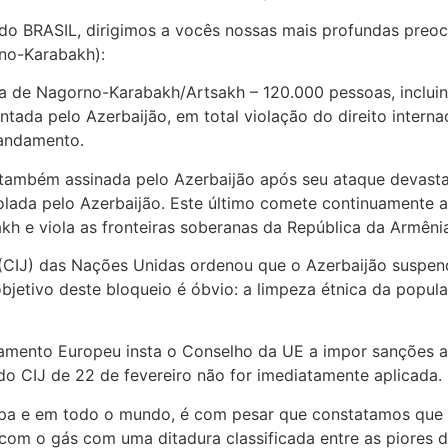
 do BRASIL, dirigimos a vocês nossas mais profundas preo
no-Karabakh):
 de Nagorno-Karabakh/Artsakh – 120.000 pessoas, inclui
tada pelo Azerbaijão, em total violação do direito interna
andamento.
também assinada pelo Azerbaijão após seu ataque devast
olada pelo Azerbaijão. Este último comete continuamente 
kh e viola as fronteiras soberanas da República da Armêni
a (CIJ) das Nações Unidas ordenou que o Azerbaijão suspe
bjetivo deste bloqueio é óbvio: a limpeza étnica da popul
amento Europeu insta o Conselho da UE a impor sanções a
do CIJ de 22 de fevereiro não for imediatamente aplicada.
ropa e em todo o mundo, é com pesar que constatamos que
 com o gás com uma ditadura classificada entre as piores 