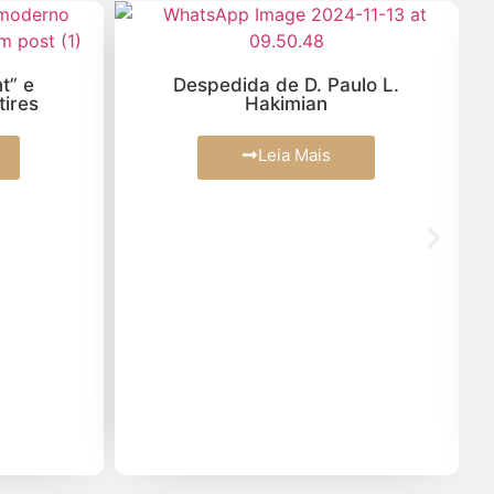
Março (2)
Fevereiro (2)
 Paulo L.
Nota de Pesar e Solidariedade
n
Cardeal Odilo Pedro Secherer
Janeiro (4)
is
Leia Mais