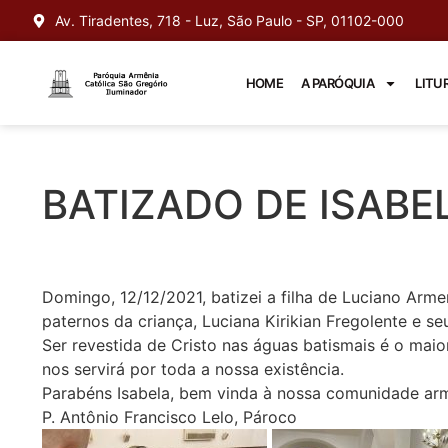
Av. Tiradentes, 718 - Luz, São Paulo - SP, 01102-000
HOME
A PARÓQUIA
LITU
BATIZADO DE ISABE
Domingo, 12/12/2021, batizei a filha de Luciano Armen
paternos da criança, Luciana Kirikian Fregolente e se
Ser revestida de Cristo nas águas batismais é o mai
nos servirá por toda a nossa existência.
Parabéns Isabela, bem vinda à nossa comunidade arm
P. Antônio Francisco Lelo, Pároco