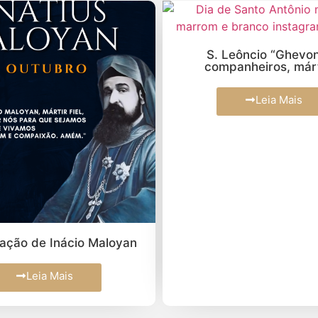
S. Leôncio “Ghevont” e
Despedida de D.
companheiros, mártires
Hakimia
Leia Mais
Leia Ma