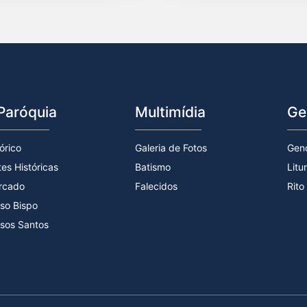
Paróquia
Multimídia
Ge
órico
Galeria de Fotos
Gen
tes Históricas
Batismo
Litu
rcado
Falecidos
Rito
so Bispo
sos Santos