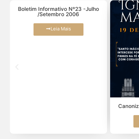
ulho
Canonização de Inácio Maloyan
Leia Mais