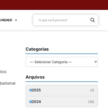
NIDADE
Categorias
tios
Arquivos
 batismal
2025
(3)
Outubro (1)
2024
(39)