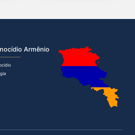
nocídio Armênio
ocídio
rgia