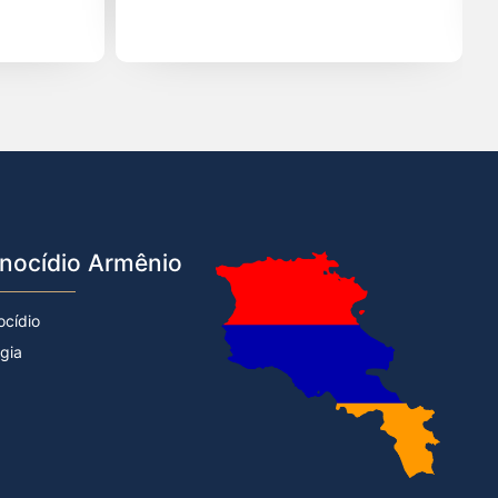
nocídio Armênio
ocídio
rgia