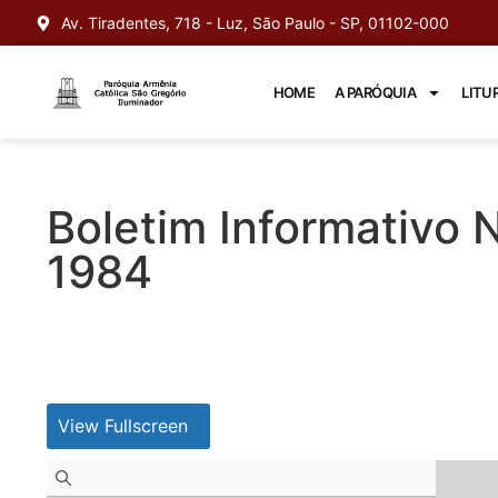
Av. Tiradentes, 718 - Luz, São Paulo - SP, 01102-000
HOME
A PARÓQUIA
LITU
Boletim Informativo N
1984
View Fullscreen