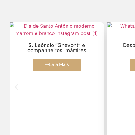
S. Leôncio “Ghevont” e
Desp
companheiros, mártires
Leia Mais