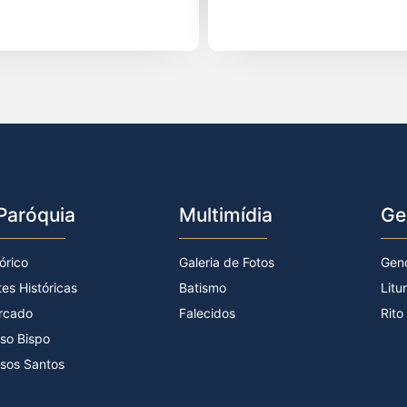
Paróquia
Multimídia
Ge
órico
Galeria de Fotos
Gen
tes Históricas
Batismo
Litu
rcado
Falecidos
Rito
so Bispo
sos Santos