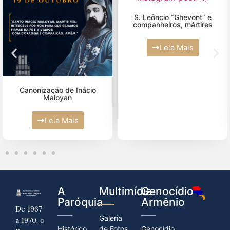
Maio (4)
S. Leôncio “Ghevont” e
companheiros, mártires
Abril (10)
Leia Mais
Março (2)
Fevereiro (2)
Janeiro (4)
Canonização de Inácio
Maloyan
Leia Mais
A
Multimídia
Genocídio
Paróquia
Armênio
De 1967
Galeria
a 1970, o
Histórico
de Fotos
Genocídio