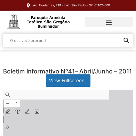
Av. Tiradentes, 718 - Luz, São Paulo - SP, 01102-000
Boletim Informativo Nº41– Abril/Junho – 2011
View Fullscreen