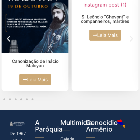
Fevereiro (2)
Junho (5)
Maio (4)
S. Leôncio “Ghevont” e
companheiros, mártires
Abril (10)
Leia Mais
Março (2)
Fevereiro (2)
Janeiro (4)
Canonização de Inácio
Maloyan
Leia Mais
A
Multimídia
Genocídio
Paróquia
Armênio
De 1967
Galeria