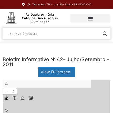
Av. Tiradentes, 718 - Luz, São Paulo - SP, 01102-000
Boletim Informativo Nº42– Julho/Setembro –
2011
View Fullscreen