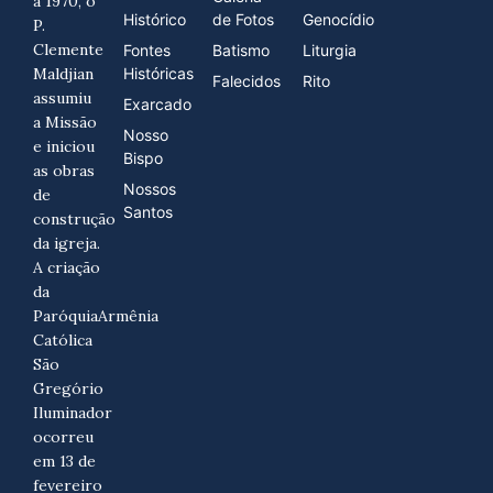
a 1970, o
Histórico
de Fotos
Genocídio
P.
Clemente
Fontes
Batismo
Liturgia
Maldjian
Históricas
Falecidos
Rito
assumiu
Exarcado
a Missão
Nosso
e iniciou
Bispo
as obras
Nossos
de
Santos
construção
da igreja.
A criação
da
ParóquiaArmênia
Católica
São
Gregório
Iluminador
ocorreu
em 13 de
fevereiro