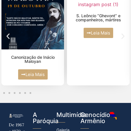
Fevereiro (2)
Junho (5)
Maio (4)
S. Leôncio “Ghevont” e
companheiros, mártires
Abril (10)
Leia Mais
Março (2)
Fevereiro (2)
Janeiro (4)
Canonização de Inácio
Maloyan
Leia Mais
A
Multimídia
Genocídio
Paróquia
Armênio
De 1967
Galeria