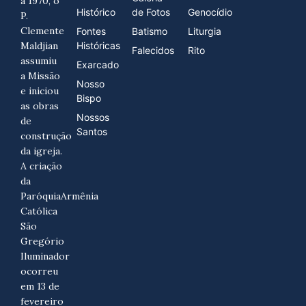
a 1970, o
Histórico
de Fotos
Genocídio
P.
Clemente
Fontes
Batismo
Liturgia
Maldjian
Históricas
Falecidos
Rito
assumiu
Exarcado
a Missão
Nosso
e iniciou
Bispo
as obras
Nossos
de
Santos
construção
da igreja.
A criação
da
ParóquiaArmênia
Católica
São
Gregório
Iluminador
ocorreu
em 13 de
fevereiro