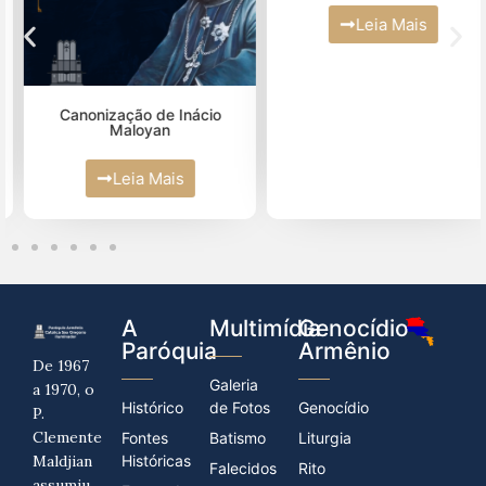
Leia Mais
Março (2)
Fevereiro (2)
Janeiro (4)
Canonização de Inácio
Maloyan
Leia Mais
A
Multimídia
Genocídio
Paróquia
Armênio
De 1967
Galeria
a 1970, o
Histórico
de Fotos
Genocídio
P.
Clemente
Fontes
Batismo
Liturgia
Maldjian
Históricas
Falecidos
Rito
assumiu