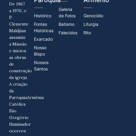
De 1967
Galeria
a 1970, o
Histórico
de Fotos
Genocídio
P.
Clemente
Fontes
Batismo
Liturgia
Maldjian
Históricas
Falecidos
Rito
assumiu
Exarcado
a Missão
Nosso
e iniciou
Bispo
as obras
Nossos
de
Santos
construção
da igreja.
A criação
da
ParóquiaArmênia
Católica
São
Gregório
Iluminador
ocorreu