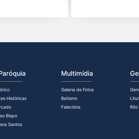
Paróquia
Multimídia
Ge
órico
Galeria de Fotos
Gen
tes Históricas
Batismo
Litu
rcado
Falecidos
Rito
so Bispo
sos Santos