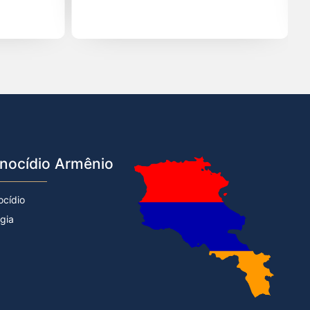
nocídio Armênio
ocídio
rgia