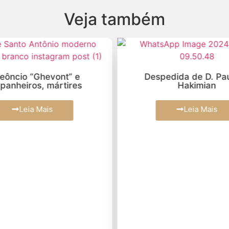
Veja também
Leôncio “Ghevont” e
Despedida de D. Pau
panheiros, mártires
Hakimian
Leia Mais
Leia Mais