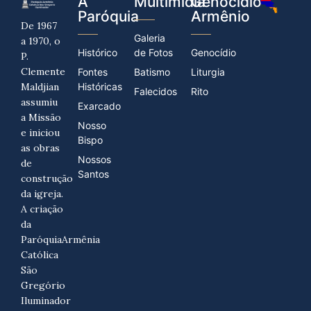
A
Multimídia
Genocídio
Paróquia
Armênio
De 1967
Galeria
a 1970, o
Histórico
de Fotos
Genocídio
P.
Clemente
Fontes
Batismo
Liturgia
Maldjian
Históricas
Falecidos
Rito
assumiu
Exarcado
a Missão
Nosso
e iniciou
Bispo
as obras
Nossos
de
Santos
construção
da igreja.
A criação
da
ParóquiaArmênia
Católica
São
Gregório
Iluminador