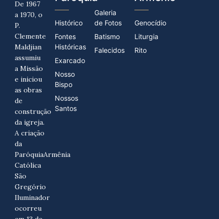
De 1967
Galeria
a 1970, o
Histórico
de Fotos
Genocídio
P.
Clemente
Fontes
Batismo
Liturgia
Maldjian
Históricas
Falecidos
Rito
assumiu
Exarcado
a Missão
Nosso
e iniciou
Bispo
as obras
Nossos
de
Santos
construção
da igreja.
A criação
da
ParóquiaArmênia
Católica
São
Gregório
Iluminador
ocorreu