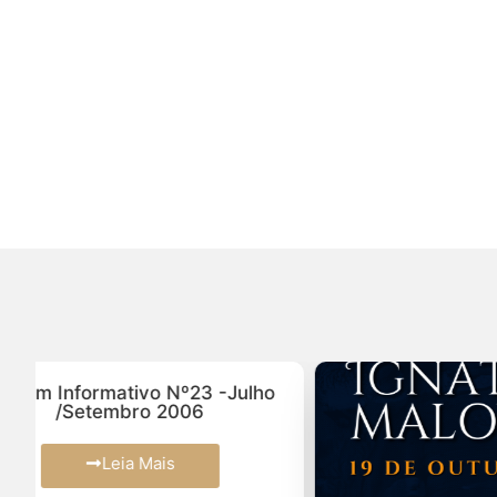
S. 
com