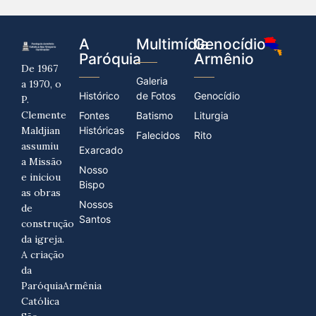
A
Multimídia
Genocídio
Paróquia
Armênio
De 1967
Galeria
a 1970, o
Histórico
de Fotos
Genocídio
P.
Clemente
Fontes
Batismo
Liturgia
Maldjian
Históricas
Falecidos
Rito
assumiu
Exarcado
a Missão
Nosso
e iniciou
Bispo
as obras
Nossos
de
Santos
construção
da igreja.
A criação
da
ParóquiaArmênia
Católica