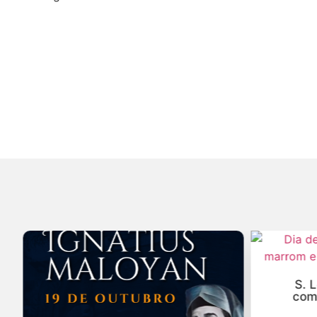
S. 
com