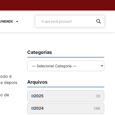
NIDADE
Categorias
nodo é
Arquivos
 e depois
po de
2025
(3)
Outubro (1)
2024
(39)